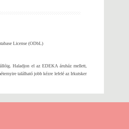
Database License (ODbL)
állóig. Haladjon el az EDEKA áruház mellett,
ernyire található jobb kézre lefelé az Irkutsker