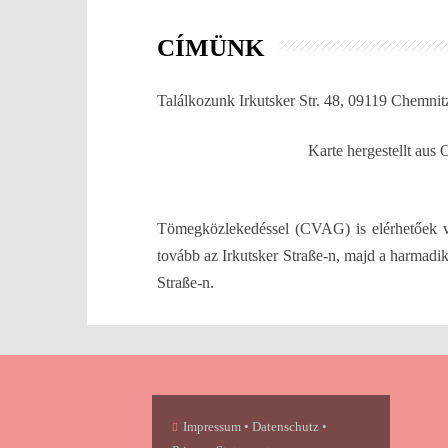
CÍMÜNK
Találkozunk Irkutsker Str. 48, 09119 Chemnit
Karte hergestellt au
Tömegközlekedéssel (CVAG) is elérhetőek v
tovább az Irkutsker Straße-n, majd a harmadik
Straße-n.
Impressum • Datenschutz •