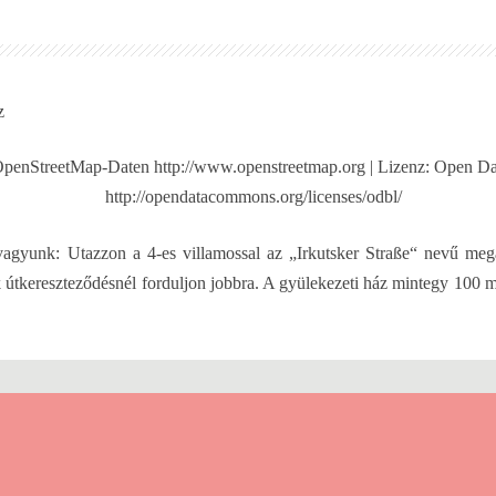
z
s OpenStreetMap-Daten http://www.openstreetmap.org | Lizenz: Open 
http://opendatacommons.org/licenses/odbl/
agyunk: Utazzon a 4-es villamossal az „Irkutsker Straße“ nevű meg
 útkereszteződésnél forduljon jobbra. A gyülekezeti ház mintegy 100 mét