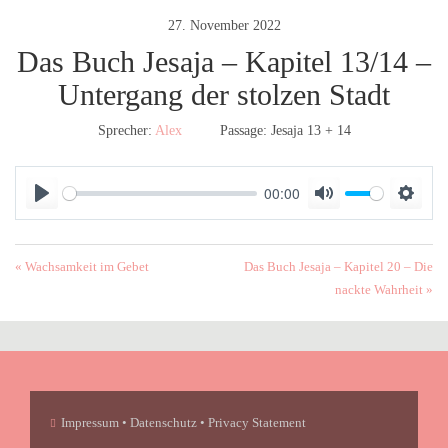
27. November 2022
Das Buch Jesaja – Kapitel 13/14 –
Untergang der stolzen Stadt
Sprecher:
Alex
Passage:
Jesaja 13 + 14
00:00
P
M
S
l
u
e
a
t
t
« Wachsamkeit im Gebet
Das Buch Jesaja – Kapitel 20 – Die
y
e
t
nackte Wahrheit »
i
n
g
s
Impressum • Datenschutz • Privacy Statement