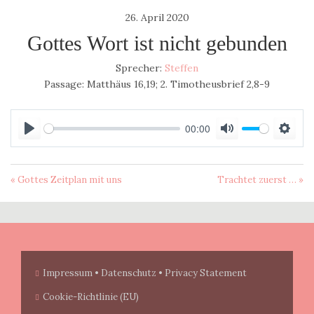
26. April 2020
Gottes Wort ist nicht gebunden
Sprecher:
Steffen
Passage:
Matthäus 16,19; 2. Timotheusbrief 2,8-9
00:00
P
M
S
l
u
e
a
t
t
« Gottes Zeitplan mit uns
Trachtet zuerst … »
y
e
t
i
n
g
s
Impressum • Datenschutz • Privacy Statement
Cookie-Richtlinie (EU)