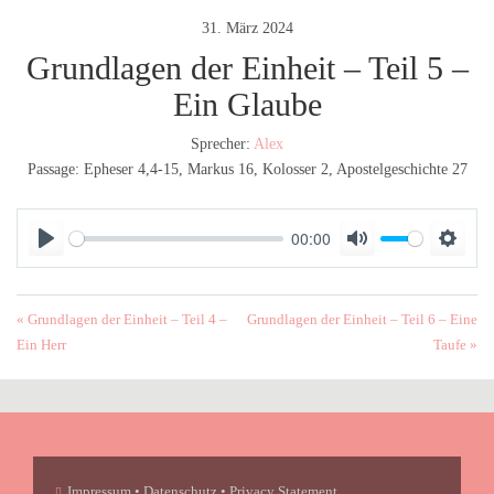
31. März 2024
Grundlagen der Einheit – Teil 5 –
Ein Glaube
Sprecher:
Alex
Passage:
Epheser 4,4-15, Markus 16, Kolosser 2, Apostelgeschichte 27
00:00
P
M
S
l
u
e
a
t
t
« Grundlagen der Einheit – Teil 4 –
Grundlagen der Einheit – Teil 6 – Eine
y
e
t
Ein Herr
Taufe »
i
n
g
s
Impressum • Datenschutz • Privacy Statement