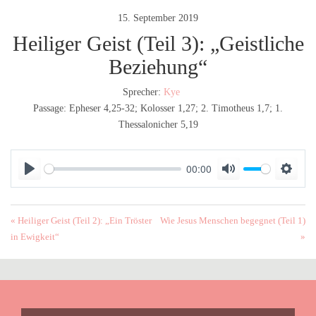
15. September 2019
Heiliger Geist (Teil 3): „Geistliche
Beziehung“
Sprecher:
Kye
Passage:
Epheser 4,25-32; Kolosser 1,27; 2. Timotheus 1,7; 1.
Thessalonicher 5,19
00:00
P
M
S
l
u
e
a
t
t
« Heiliger Geist (Teil 2): „Ein Tröster
Wie Jesus Menschen begegnet (Teil 1)
y
e
t
in Ewigkeit“
»
i
n
g
s