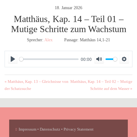
18. Januar 2026
Matthäus, Kap. 14 – Teil 01 –
Mutige Schritte zum Wachstum
Sprecher:
Alex
Passage:
Matthäus 14,1-21
00:00
P
M
S
l
u
e
a
t
t
« Matthäus, Kap. 13 – Gleichnisse von
Matthäus, Kap. 14 – Teil 02 – Mutige
y
e
t
der Schatzsuche
Schritte auf dem Wasser »
i
n
g
s
Impressum • Datenschutz • Privacy Statement