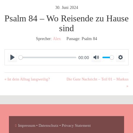
30. Juni 2024
Psalm 84 – Wo Reisende zu Hause
sind
Sprecher:
Alex
Passage:
Psalm 84
00:00
P
M
S
l
u
e
a
t
t
« Ist dein Alltag langweilig?
Die Gute Nachricht – Teil 01 – Markus
y
e
t
»
i
n
g
s
Impressum • Datenschutz • Privacy Statement