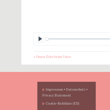
P
l
a
« Unser Erbe beim Vater
y
Impressum • Datenschutz •
Privacy Statement
Cookie-Richtlinie (EU)