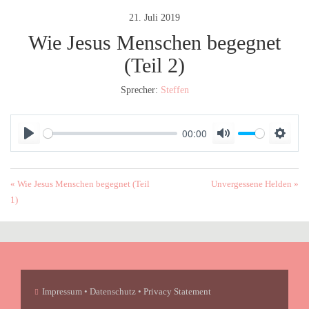
21. Juli 2019
Wie Jesus Menschen begegnet
(Teil 2)
Sprecher:
Steffen
00:00
P
M
S
l
u
e
a
t
t
« Wie Jesus Menschen begegnet (Teil
Unvergessene Helden »
y
e
t
1)
i
n
g
s
Impressum • Datenschutz • Privacy Statement