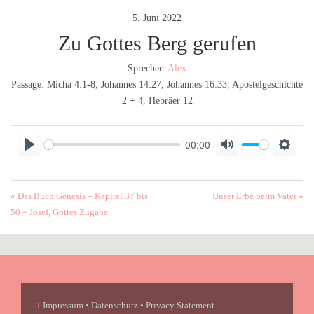
5. Juni 2022
Zu Gottes Berg gerufen
Sprecher:
Alex
Passage:
Micha 4:1-8, Johannes 14:27, Johannes 16:33, Apostelgeschichte
2 + 4, Hebräer 12
00:00
P
M
S
l
u
e
a
t
t
« Das Buch Genesis – Kapitel 37 bis
Unser Erbe beim Vater »
y
e
t
50 – Josef, Gottes Zugabe
i
n
g
s
Impressum • Datenschutz • Privacy Statement